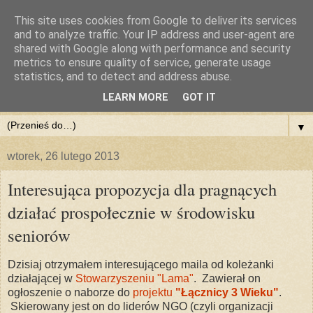
This site uses cookies from Google to deliver its services
and to analyze traffic. Your IP address and user-agent are
shared with Google along with performance and security
metrics to ensure quality of service, generate usage
statistics, and to detect and address abuse.
LEARN MORE
GOT IT
▼
wtorek, 26 lutego 2013
Interesująca propozycja dla pragnących
działać prospołecznie w środowisku
seniorów
Dzisiaj otrzymałem interesującego maila od koleżanki
działającej w
Stowarzyszeniu "Lama"
. Zawierał on
ogłoszenie o naborze do
projektu
"Łącznicy 3 Wieku"
.
Skierowany jest on do liderów NGO (czyli organizacji