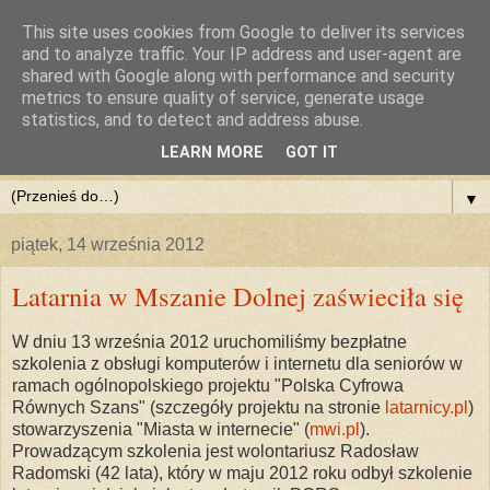
This site uses cookies from Google to deliver its services
and to analyze traffic. Your IP address and user-agent are
shared with Google along with performance and security
metrics to ensure quality of service, generate usage
statistics, and to detect and address abuse.
LEARN MORE
GOT IT
▼
piątek, 14 września 2012
Latarnia w Mszanie Dolnej zaświeciła się
W dniu 13 września 2012 uruchomiliśmy bezpłatne
szkolenia z obsługi komputerów i internetu dla seniorów w
ramach ogólnopolskiego projektu "Polska Cyfrowa
Równych Szans" (szczegóły projektu na stronie
latarnicy.pl
)
stowarzyszenia "Miasta w internecie" (
mwi.pl
).
Prowadzącym szkolenia jest wolontariusz Radosław
Radomski (42 lata), który w maju 2012 roku odbył szkolenie