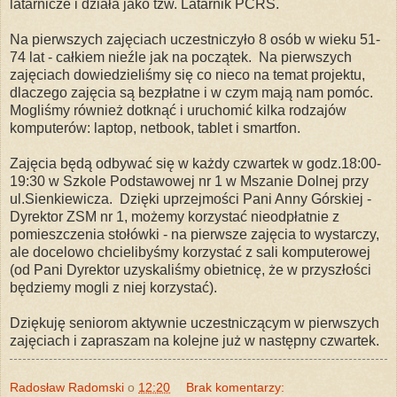
latarnicze i działa jako tzw. Latarnik PCRS.
Na pierwszych zajęciach uczestniczyło 8 osób w wieku 51-
74 lat - całkiem nieźle jak na początek. Na pierwszych
zajęciach dowiedzieliśmy się co nieco na temat projektu,
dlaczego zajęcia są bezpłatne i w czym mają nam pomóc.
Mogliśmy również dotknąć i uruchomić kilka rodzajów
komputerów: laptop, netbook, tablet i smartfon.
Zajęcia będą odbywać się w każdy czwartek w godz.18:00-
19:30 w Szkole Podstawowej nr 1 w Mszanie Dolnej przy
ul.Sienkiewicza. Dzięki uprzejmości Pani Anny Górskiej -
Dyrektor ZSM nr 1, możemy korzystać nieodpłatnie z
pomieszczenia stołówki - na pierwsze zajęcia to wystarczy,
ale docelowo chcielibyśmy korzystać z sali komputerowej
(od Pani Dyrektor uzyskaliśmy obietnicę, że w przyszłości
będziemy mogli z niej korzystać).
Dziękuję seniorom aktywnie uczestniczącym w pierwszych
zajęciach i zapraszam na kolejne już w następny czwartek.
Radosław Radomski
o
12:20
Brak komentarzy: