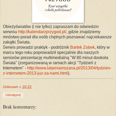
Obieżyświatów (i nie tylko) zapraszam do odwiedzin
serwisu
http://kalendarzprzygod.pl/
, gdzie znajdziemy
mnóstwo porad dla osób chętnych poznawać najciekawsze
zakątki Świata.
Serwis prowadzi praktyk - podróżnik
Bartek Zobek
, który w
marcu t
ego roku poprowadził specjalnie dla naszych
seniorów prezentację multimedialną "W 80 minut dookoła
Świata" (zorganizowaną w ramach akcji "Tydzień z
Internetem" -
http://www.latarniamszana.pl/2013/04/tydzien-
z-internetem-2013-juz-za-nami.html
).
Unknown
o
16:22
Udostępnij
Brak komentarzy: