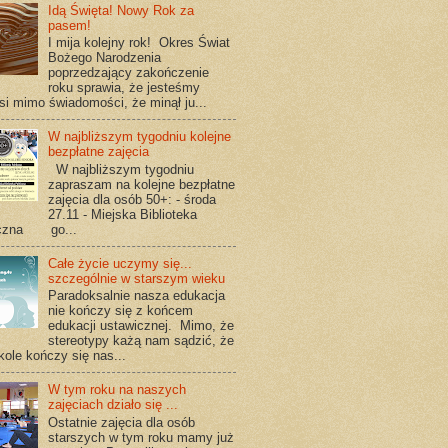
Idą Święta! Nowy Rok za
pasem!
I mija kolejny rok! Okres Świat
Bożego Narodzenia
poprzedzający zakończenie
roku sprawia, że jesteśmy
si mimo świadomości, że minął ju...
W najbliższym tygodniu kolejne
bezpłatne zajęcia
W najbliższym tygodniu
zapraszam na kolejne bezpłatne
zajęcia dla osób 50+: - środa
27.11 - Miejska Biblioteka
iczna go...
Całe życie uczymy się...
szczególnie w starszym wieku
Paradoksalnie nasza edukacja
nie kończy się z końcem
edukacji ustawicznej. Mimo, że
stereotypy każą nam sądzić, że
kole kończy się nas...
W tym roku na naszych
zajęciach działo się ...
Ostatnie zajęcia dla osób
starszych w tym roku mamy już