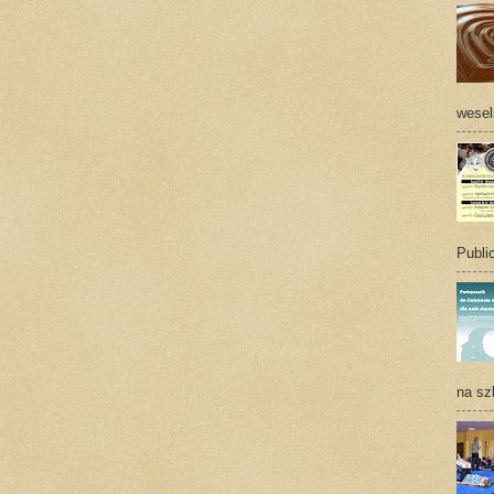
wesel
Publ
na sz