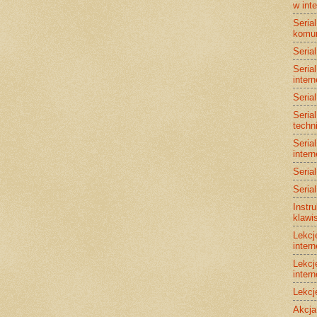
w int
Serial
komun
Serial
Serial
intern
Serial
Serial
techn
Serial
intern
Serial
Serial
Instr
klawi
Lekcj
intern
Lekcj
intern
Lekcj
Akcja