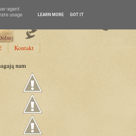
user-agent
erate usage
LEARN MORE
GOT IT
ć
Kontakt
agają nam