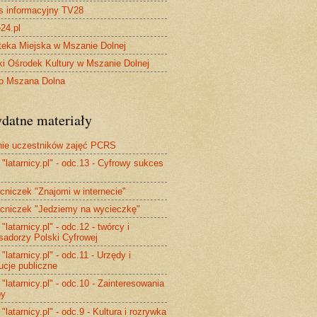
s informacyjny TV28
24.pl
oteka Miejska w Mszanie Dolnej
ki Ośrodek Kultury w Mszanie Dolnej
o Mszana Dolna
ydatne materiały
ie uczestników zajęć PCRS
 "latarnicy.pl" - odc.13 - Cyfrowy sukces
niczek "Znajomi w internecie"
niczek "Jedziemy na wycieczkę"
 "latarnicy.pl" - odc.12 - twórcy i
adorzy Polski Cyfrowej
 "latarnicy.pl" - odc.11 - Urzędy i
tucje publiczne
 "latarnicy.pl" - odc.10 - Zainteresowania
by
 "latarnicy.pl" - odc.9 - Kultura i rozrywka