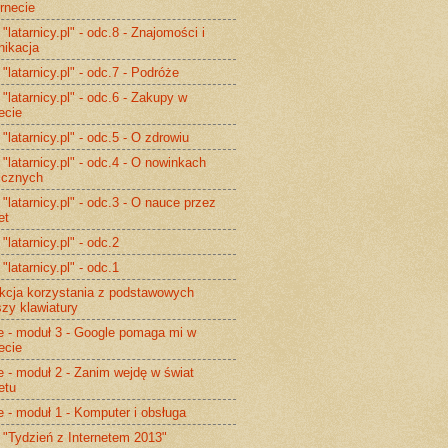
ernecie
 "latarnicy.pl" - odc.8 - Znajomości i
ikacja
 "latarnicy.pl" - odc.7 - Podróże
 "latarnicy.pl" - odc.6 - Zakupy w
ecie
 "latarnicy.pl" - odc.5 - O zdrowiu
 "latarnicy.pl" - odc.4 - O nowinkach
icznych
 "latarnicy.pl" - odc.3 - O nauce przez
et
 "latarnicy.pl" - odc.2
 "latarnicy.pl" - odc.1
ukcja korzystania z podstawowych
szy klawiatury
e - moduł 3 - Google pomaga mi w
ecie
e - moduł 2 - Zanim wejdę w świat
etu
e - moduł 1 - Komputer i obsługa
 "Tydzień z Internetem 2013"