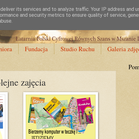
eliver its services and to analyze traffic. Your IP address and 
ormance and security metrics to ensure quality of service, gen
abuse.
niora
Fundacja
Studio Ruchu
Galeria zdję
Pom
ejne zajęcia