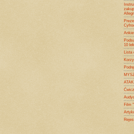
Instr
zakup
Allegr
Preze
Cyfro
Ankie
Podsu
10 le
Lista
Korzy
Podrę
MYSZK
ATAK 
Ćwicz
Audyc
Film 
Artyk
Rejes