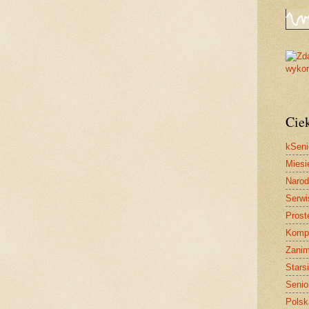
Cie
kSeni
Miesi
Narod
Serwi
Proste
Kompu
Zanim
Stars
Senior
Polsk