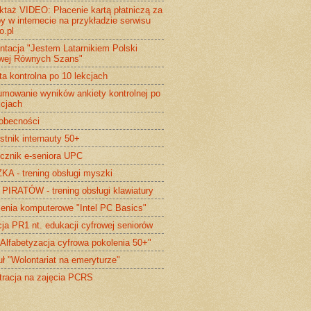
uktaż VIDEO: Płacenie kartą płatniczą za
y w internecie na przykładzie serwisu
o.pl
ntacja "Jestem Latarnikiem Polski
wej Równych Szans"
ta kontrolna po 10 lekcjach
mowanie wyników ankiety kontrolnej po
kcjach
 obecności
stnik internauty 50+
cznik e-seniora UPC
A - trening obsługi myszki
PIRATÓW - trening obsługi klawiatury
enia komputerowe "Intel PC Basics"
ja PR1 nt. edukacji cyfrowej seniorów
"Alfabetyzacja cyfrowa pokolenia 50+"
uł "Wolontariat na emeryturze"
tracja na zajęcia PCRS