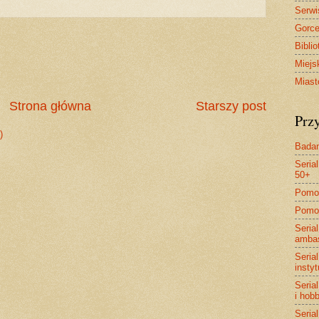
Serwi
Gorce
Bibli
Miejs
Miast
Strona główna
Starszy post
Prz
)
Badan
Serial
50+
Pomoc
Pomoc
Serial
ambas
Serial
insty
Serial
i hob
Serial