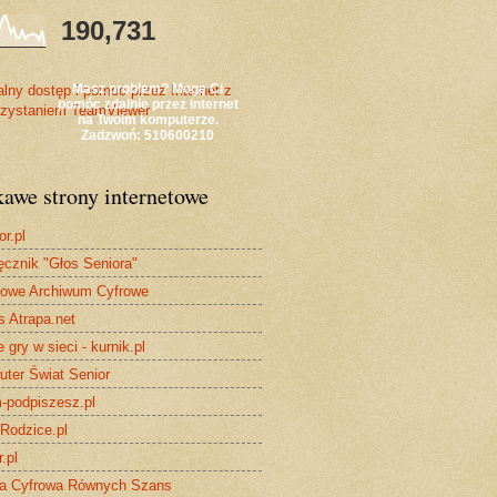
190,731
Masz problem? Mogę Ci
pomóc zdalnie przez internet
na Twoim komputerze.
Zadzwoń: 510600210
kawe strony internetowe
or.pl
ęcznik "Głos Seniora"
owe Archiwum Cyfrowe
s Atrapa.net
 gry w sieci - kurnik.pl
ter Świat Senior
-podpiszesz.pl
iRodzice.pl
.pl
a Cyfrowa Równych Szans